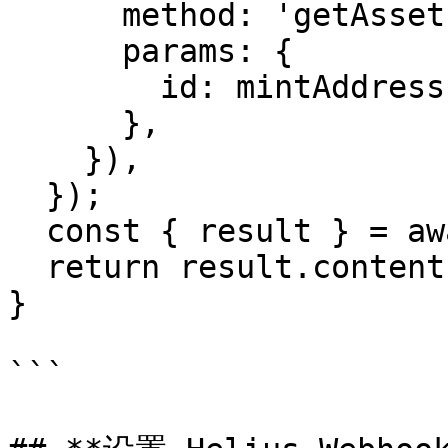
      method: 'getAsset',

      params: {

        id: mintAddress,

      },

    }),

  });

  const { result } = await response.json();

  return result.content.links.image;

}

```
