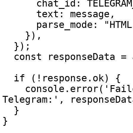
      chat_id: TELEGRAM_CHAT_ID,

      text: message, 

      parse_mode: "HTML"

    }),

  });

  const responseData = await response.json();

  if (!response.ok) {

    console.error('Failed to send message to 
Telegram:', responseData
  }

}
