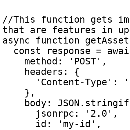
//This function gets im
that are features in up
async function getAsset
  const response = await fetch(HELIUS_RPC_URL, {

    method: 'POST',

    headers: {

      'Content-Type': 'application/json',

    },

    body: JSON.stringify({

      jsonrpc: '2.0',

      id: 'my-id',
