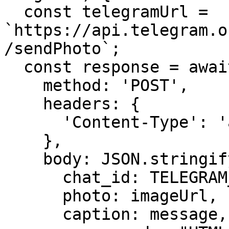
  const telegramUrl = 
`https://api.telegram.o
/sendPhoto`;

  const response = await fetch(telegramUrl, {

    method: 'POST',

    headers: {

      'Content-Type': 'application/json',

    },

    body: JSON.stringify({

      chat_id: TELEGRAM_CHAT_ID,

      photo: imageUrl,

      caption: message,
