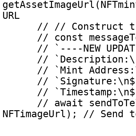
getAssetImageUrl(NFTmin
URL

      // // Construct the message

      // const messageToSendNFT = 

      // `----NEW UPDATE---\n`+

      // `Description:\n${NFTdescription}\n` +

      // `Mint Address:\n${NFTmintAddress}\n` +

      // `Signature:\n${NFTsignature}\n` +

      // `Timestamp:\n${NFTtimestamp}`;

      // await sendToTelegramNFT(messageToSendNFT, 
NFTimageUrl); // Send t