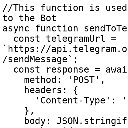
//This function is used
to the Bot

async function sendToTe
  const telegramUrl = 
`https://api.telegram.o
/sendMessage`;

  const response = await fetch(telegramUrl, {

    method: 'POST',

    headers: {

      'Content-Type': 'application/json',

    },

    body: JSON.stringify({
