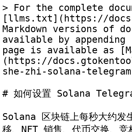
> For the complete docu
[llms.txt](https://docs
Markdown versions of do
available by appending 
page is available as [M
(https://docs.gtokentoo
she-zhi-solana-telegram
# 如何设置 Solana Telegr
Solana 区块链上每秒大约
移、NFT 销售、代币交换、竞