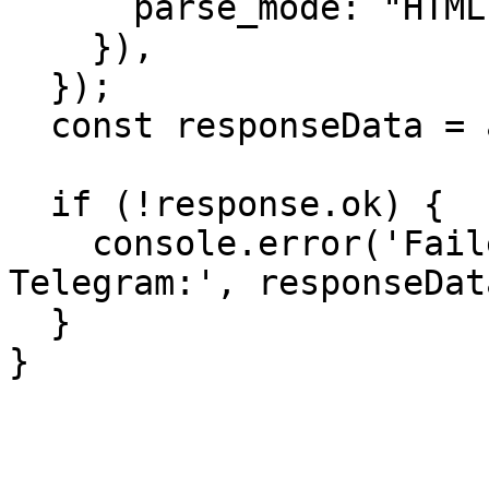
      parse_mode: "HTML"

    }),

  });

  const responseData = await response.json();

  if (!response.ok) {

    console.error('Failed to send photo to 
Telegram:', responseData
  }

}
