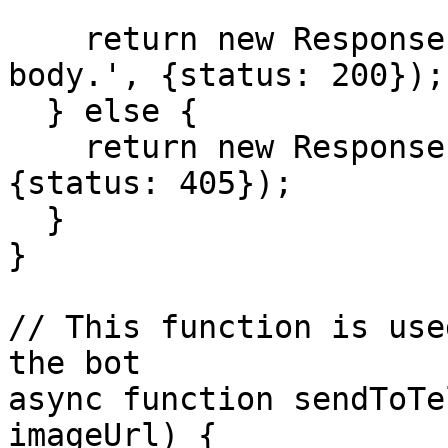
    return new Response('Logged POST request 
body.', {status: 200});

  } else {

    return new Response('Method not allowed.', 
{status: 405});

  }

}

// This function is use
the bot

async function sendToTe
imageUrl) {
