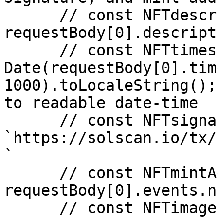
      // const NFTdescription = 
requestBody[0].descripti
      // const NFTtimestamp = new 
Date(requestBody[0].tim
1000).toLocaleString();
to readable date-time

      // const NFTsignature = 
`https://solscan.io/tx/
`

      // const NFTmintAddress = 
requestBody[0].events.n
      // const NFTimageUrl = await 