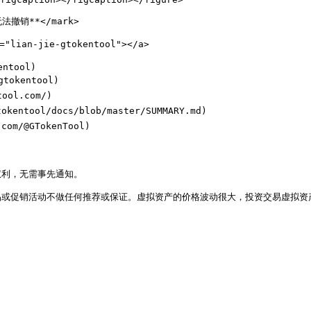
无法撤销**</mark>

"lian-jie-gtokentool"></a>

tool)

okentool)

ol.com/)

entool/docs/blob/master/SUMMARY.md)

om/@GTokenTool)

权利，无需事先通知。
