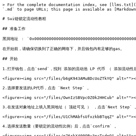
> For the complete documentation index, see [llms.txt](
`.md` to page URLs; this page is available as [Markdown
# Sui链锁定流动性教程

## 准备工作

黑洞地址 ： `0x0000000000000000000000000000000000000000000
在开始前，请确保切换到了正确的网络下，并且钱包内有足够的gas。

## 开始

1.打开钱包，点击`send`，找到 添加的流动池 LP 代币 （ 添加流动性
<figure><img src="/files/b6gK943AMuBDcUoZTkYQ" alt=""><
2.选择要发送的LP代币，点击 `Next Step` 。

<figure><img src="/files/OwnIzSBVpc0Z0k2HHCub" alt=""><
3.在发送对象地址上填入黑洞地址（ 顶处可见 ） ，点击`Next Step` 。
<figure><img src="/files/U1ChMAbfsUfxzkbBTqqZ" alt=""><
4.选择发送数量（要锁定的流动性比例）后，点击`confirm` 。

<figure><img src="/files/p76rkX400OBv3naTsdnQ" alt=""><