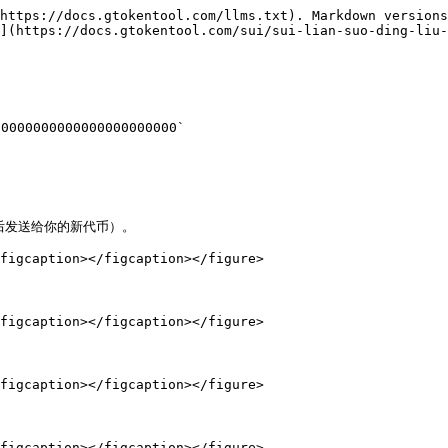
https://docs.gtokentool.com/llms.txt). Markdown versions
](https://docs.gtokentool.com/sui/sui-lian-suo-ding-liu-
000000000000000000000`

后发送给你的新代币）。

figcaption></figcaption></figure>

figcaption></figcaption></figure>



figcaption></figcaption></figure>

figcaption></figcaption></figure>
