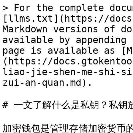
> For the complete docu
[llms.txt](https://docs
Markdown versions of do
available by appending 
page is available as [M
(https://docs.gtokentoo
liao-jie-shen-me-shi-si
zui-an-quan.md).

# 一文了解什么是私钥？私钥
加密钱包是管理存储加密货币