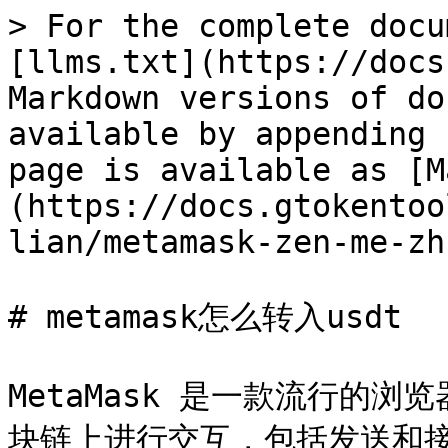
> For the complete docu
[llms.txt](https://docs
Markdown versions of do
available by appending 
page is available as [M
(https://docs.gtokentoo
lian/metamask-zen-me-zh
# metamask怎么转入usdt

MetaMask 是一款流行的
块链上进行交互，包括发送和接