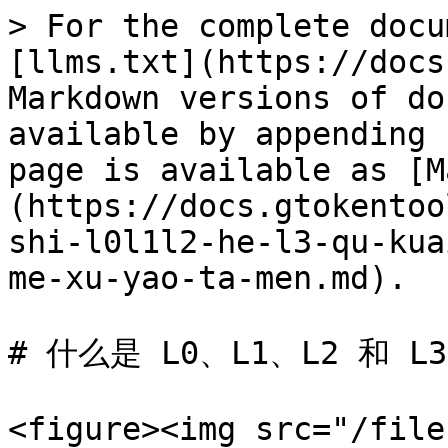
> For the complete docu
[llms.txt](https://docs
Markdown versions of do
available by appending 
page is available as [M
(https://docs.gtokentoo
shi-l0l1l2-he-l3-qu-kua
me-xu-yao-ta-men.md).

# 什么是 L0、L1、L2 和 
<figure><img src="/file