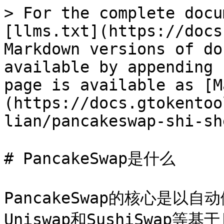
> For the complete docu
[llms.txt](https://docs
Markdown versions of do
available by appending 
page is available as [M
(https://docs.gtokentoo
lian/pancakeswap-shi-sh
# PancakeSwap是什么

PancakeSwap的核心是以
Uniswap和SushiSwap等基