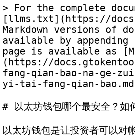
> For the complete docu
[llms.txt](https://docs
Markdown versions of do
available by appending 
page is available as [M
(https://docs.gtokentoo
fang-qian-bao-na-ge-zui
yi-tai-fang-qian-bao.md)
# 以太坊钱包哪个最安全？如
以太坊钱包是让投资者可以对