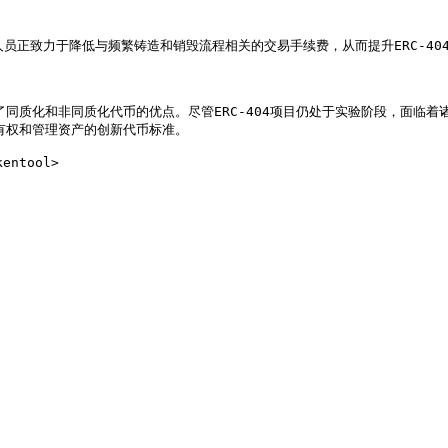
人员正致力于降低与频繁铸造和销毁流程相关的交易手续费，从而提升ERC-404
合了同质化和非同质化代币的优点。尽管ERC-404项目仍处于实验阶段，面
有权和管理资产的创新代币标准。
