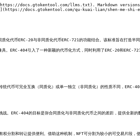
https://docs.gtokentool.com/llms.txt). Markdown versions
](https://docs.gtokentool.com/qu-kuai-lian/shen-me-shi-e
同质化代币ERC-20与非同质化代币ERC-721的功能结合。该标准旨在打造
者兼具。ERC-404引入了一种新颖的代币化方式，同时利用了ERC-20和ERC-7
。与传统代币可完全互换（同质化）或单一独立（非同质化）的性质不同，ERC-
流动性挑战。ERC-404的目标是弥合同质化与非同质化代币之间的差距，提供全新
)的所有权分割和转让提供便利。借助这种机制，NFT可分割为较小的可交易片段