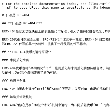
> For the complete documentation index, see [llms.txt](
`.md` to page URLs; this page is available as [Markdown
# 什么是ERC-404

## **什么是ERC-404？**

ERC-404是以太坊区块链上的实验性代币标准，引入了独特的融合概念，即
ERC-20代币可以完全互换，ERC-721代币彼此单一独立，ERC-404则二
和ERC-721代币的单一独特性，提供了一种灵活的代币标准。

## **ERC-404代币的运行原理**

### 半同质化性质

ERC-404代币也称“半同质化”代币，是同质化与非同质化的独特融合体
功能性，为代币化领域带来了新的可能。

### 构思与创建

ERC-404由匿名创建者“ctrl”和“Acme”所开发，以应对NFT市场的
### 铸造并销毁机制

ERC-404的核心是在“铸造并销毁”机制中运行，为非同质化代币(NFT