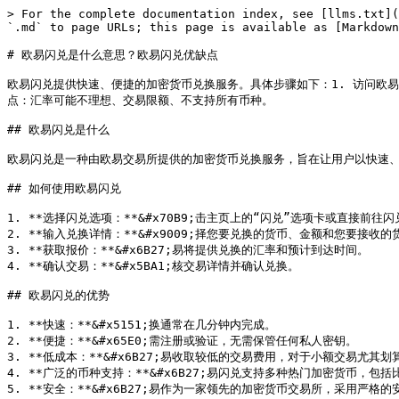
> For the complete documentation index, see [llms.txt](
`.md` to page URLs; this page is available as [Markdown
# 欧易闪兑是什么意思？欧易闪兑优缺点

欧易闪兑提供快速、便捷的加密货币兑换服务。具体步骤如下：1. 访问欧易
点：汇率可能不理想、交易限额、不支持所有币种。

## 欧易闪兑是什么

欧易闪兑是一种由欧易交易所提供的加密货币兑换服务，旨在让用户以快速、
## 如何使用欧易闪兑

1. **选择闪兑选项：**&#x70B9;击主页上的“闪兑”选项卡或直接前往闪
2. **输入兑换详情：**&#x9009;择您要兑换的货币、金额和您要接收的货
3. **获取报价：**&#x6B27;易将提供兑换的汇率和预计到达时间。

4. **确认交易：**&#x5BA1;核交易详情并确认兑换。

## 欧易闪兑的优势

1. **快速：**&#x5151;换通常在几分钟内完成。

2. **便捷：**&#x65E0;需注册或验证，无需保管任何私人密钥。

3. **低成本：**&#x6B27;易收取较低的交易费用，对于小额交易尤其划算
4. **广泛的币种支持：**&#x6B27;易闪兑支持多种热门加密货币，包
5. **安全：**&#x6B27;易作为一家领先的加密货币交易所，采用严格