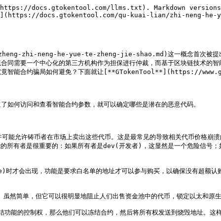
https://docs.gtokentool.com/llms.txt). Markdown versions
](https://docs.gtokentool.com/qu-kuai-lian/zhi-neng-he-y
-me-te-zheng-zhi-neng-he-yue-te-zheng-jie-shao
统合同需要一个中心化的第三方机构作为担保进行仲裁，而基于区块链技术的智
局如何避免？下面就让[**GTokenTool**](https://www.gt
了如何访问和查看智能合约参数，就可以确定哪些是潜在的恶意代码。

量，并可能允许铸币者在市场上卖出这些代币。这是最常见的导致相关代币价格崩
能的所有者是很重要的：如果所有者是dev(开发者)，这显然是一个危险信号；
persale)时才会出现，功能是要求白名单的地址才可以参与购买，以确保没有
交易。虽然简单，但它可以很明显地阻止人们出售资金池中的代币，锁定以太和原生
建者拥有冻结功能的控制权，那么他们可以冻结合约，然后将所有权发送到烧毁地址