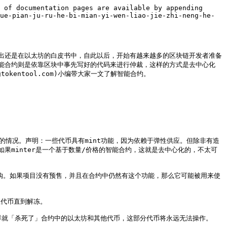
 of documentation pages are available by appending 
ue-pian-ju-ru-he-bi-mian-yi-wen-liao-jie-zhi-neng-he-
.md)这一概念首次被提出还是在以太坊的白皮书中，自此以后，开始有越来越多的区块链开发者准备
能合约则是依靠区块中事先写好的代码来进行仲裁，这样的方式是去中心化
okentool.com)小编带大家一文了解智能合约。

溃的情况。声明：一些代币具有mint功能，因为依赖于弹性供应。但除非有造
如果minter是一个基于数量/价格的智能合约，这就是去中心化的，不太可
超额认购。如果项目没有预售，并且在合约中仍然有这个功能，那么它可能被用来使
代币直到解冻。

。这样就「杀死了」合约中的以太坊和其他代币，这部分代币将永远无法操作。
