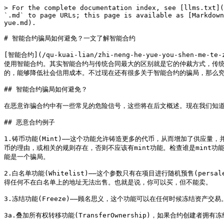
> For the complete documentation index, see [llms.txt](
`.md` to page URLs; this page is available as [Markdown
yue.md).

# 智能合约骗局如何避免？一文了解智能合约

[智能合约](/qu-kuai-lian/zhi-neng-he-yue-you-shen
使用智能合约。其实智能合约与传统合同最大的区别就是它的仲裁方式，传
的，能够降低社会信用成本。不过现在还有很多关于智能合约的骗局，那么究竟智能合约骗
## 智能合约骗局如何避免？

在恶意诈骗合约中有一些常见的危险信号，这些将在后文概述。现在我们知道
## 恶意合约例子

1.铸币功能(Mint)——这个功能允许铸造更多的代币，从而增加了供应
币的理由，或相关的规则存在，否则不应该有mint功能。检查谁是mint功
能是一个骗局。

2.白名单功能(Whitelist)——这个参数只有在项目进行随机预售(
得任何不在白名单上的地址无法出售。也就是说，你可以买，但不能卖。

3.冻结功能(Freeze)——顾名思义，这个功能可以在任何时候冻结资产
3a.叠加所有权转移功能(TransferOwnership)，如果合约创