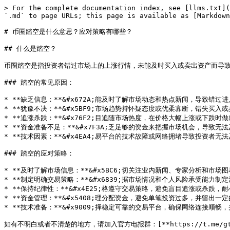
> For the complete documentation index, see [llms.txt](
`.md` to page URLs; this page is available as [Markdown
# 币圈踏空是什么意思？应对策略有哪些？

## 什么是踏空？

币圈踏空是指投资者错过市场上的上涨行情，未能及时买入或卖出资产而导致
### 踏空的常见原因：

* **缺乏信息：**&#x672A;能及时了解市场动态和热点新闻，导致错过
* **犹豫不决：**&#x5BF9;市场趋势持怀疑态度或优柔寡断，错失买入或
* **追涨杀跌：**&#x76F2;目追随市场热度，在价格大幅上涨或下跌时
* **资金准备不足：**&#x7F3A;乏足够的资金来把握市场机会，导致无
* **技术因素：**&#x4EA4;易平台的技术故障或网络拥堵导致投资者无
### 踏空的应对策略：

* **及时了解市场信息：**&#x5BC6;切关注业内新闻、专家分析和市场
* **制定明确交易策略：**&#x6839;据市场情况和个人风险承受能力
* **保持纪律性：**&#x4E25;格遵守交易策略，避免盲目追涨或杀跌，
* **资金管理：**&#x5408;理分配资金，避免单笔投资过多，并留出一
* **技术准备：**&#x9009;择稳定可靠的交易平台，确保网络连接顺