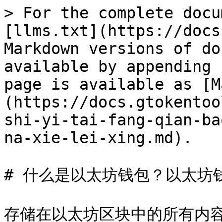
> For the complete docu
[llms.txt](https://docs
Markdown versions of do
available by appending 
page is available as [M
(https://docs.gtokentoo
shi-yi-tai-fang-qian-ba
na-xie-lei-xing.md).

# 什么是以太坊钱包？以太坊
存储在以太坊区块中的所有内