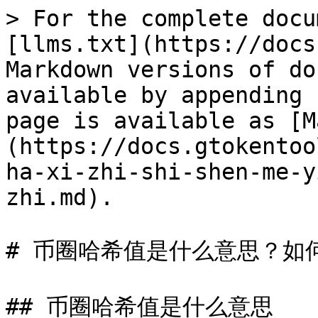
> For the complete docu
[llms.txt](https://docs
Markdown versions of do
available by appending 
page is available as [M
(https://docs.gtokentoo
ha-xi-zhi-shi-shen-me-y
zhi.md).

# 币圈哈希值是什么意思？如
## 币圈哈希值是什么意思
