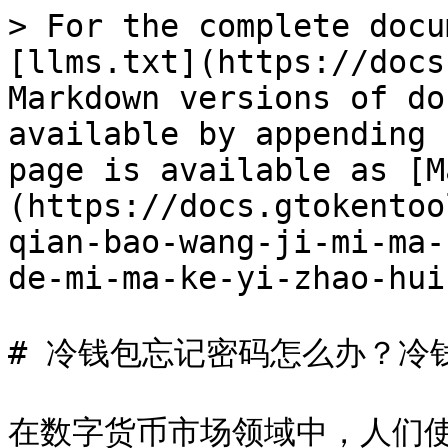
> For the complete docu
[llms.txt](https://docs
Markdown versions of do
available by appending 
page is available as [M
(https://docs.gtokentoo
qian-bao-wang-ji-mi-ma-
de-mi-ma-ke-yi-zhao-hui
# 冷钱包忘记密码怎么办？冷
在数字货币市场领域中，人们