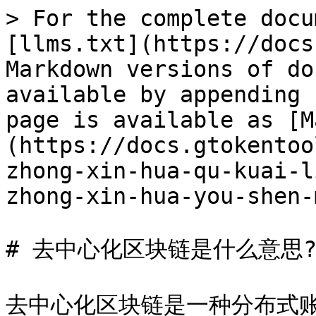
> For the complete docu
[llms.txt](https://docs
Markdown versions of do
available by appending 
page is available as [M
(https://docs.gtokentoo
zhong-xin-hua-qu-kuai-l
zhong-xin-hua-you-shen-
# 去中心化区块链是什么意思?
去中心化区块链是一种分布式