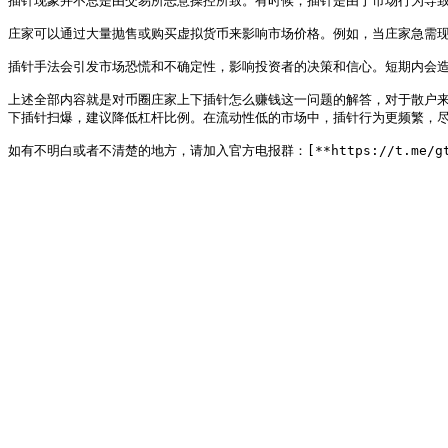
插针现象并不总是由交易所恶意操控所致。有时候，插针是由于市场行为导致
庄家可以通过大量抛售或购买虚拟货币来影响市场价格。例如，当庄家急需现
插针手法会引发市场恐慌和不确定性，影响投资者的决策和信心。短期内会造
上述全部内容就是对币圈庄家上下插针怎么赚钱这一问题的解答，对于散户
下插针扫爆，建议降低杠杆比例。在流动性低的市场中，插针行为更频繁，尽