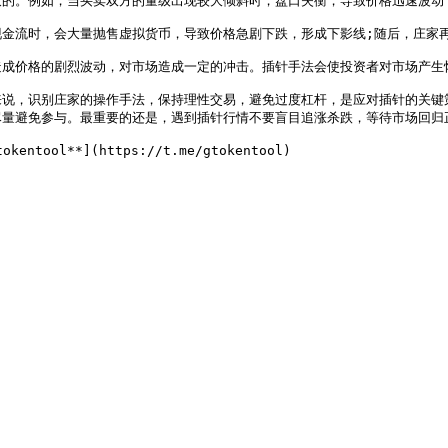
的。例如，当买卖双方的量级出现较大倾斜时，盘口失衡，导致价格迅速波动，
金流时，会大量抛售虚拟货币，导致价格急剧下跌，形成下影线;随后，庄家再
成价格的剧烈波动，对市场造成一定的冲击。插针手法会使投资者对市场产生怀
来说，识别庄家的操作手法，保持理性交易，避免过度杠杆，是应对插针的关键
量避免参与。最重要的还是，遇到插针行情不要盲目追涨杀跌，等待市场回归正