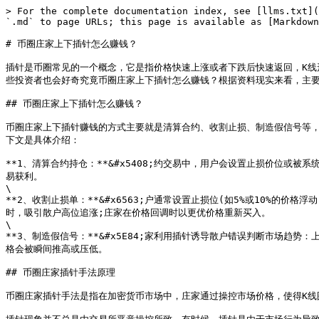
> For the complete documentation index, see [llms.txt](
`.md` to page URLs; this page is available as [Markdown
# 币圈庄家上下插针怎么赚钱？

插针是币圈常见的一个概念，它是指价格快速上涨或者下跌后快速返回，K
些投资者也会好奇究竟币圈庄家上下插针怎么赚钱？根据资料现实来看，主要就是通过清算
## 币圈庄家上下插针怎么赚钱？

币圈庄家上下插针赚钱的方式主要就是清算合约、收割止损、制造假信号等，
下文是具体介绍：

**1、清算合约持仓：**&#x5408;约交易中，用户会设置止损价位
易获利。

\

**2、收割止损单：**&#x6563;户通常设置止损位(如5%或10%
时，吸引散户高位追涨;庄家在价格回调时以更优价格重新买入。

\

**3、制造假信号：**&#x5E84;家利用插针诱导散户错误判断市场
格会被瞬间推高或压低。

## 币圈庄家插针手法原理

币圈庄家插针手法是指在加密货币市场中，庄家通过操控市场价格，使得K线