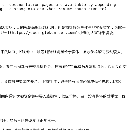
 of documentation pages are available by appending 
g-jia-shang-xia-cha-zhen-zen-me-zhuan-qian.md).

操纵市场，目的就是获取巨额利润，但是插针持续事件是非常短暂的，为此一
ps://docs.gtokentool.com/)小编为大家详细说说。

来的区间。K线图中，烛芯(影线)明显长于实体，显示价格瞬间波动较大。
制平仓，资产亏损部分被交易所收走。庄家在特定价格触发清算点后，通过反向交
回原价，吸收散户卖出的资产。下插针时，迫使持有者在恐慌中低价抛售;上插针
。短时间内通过大额资金集中买入或抛售，操纵价格。由于没有足够的对手盘，价
跌，然后再迅速恢复到正常水平。
