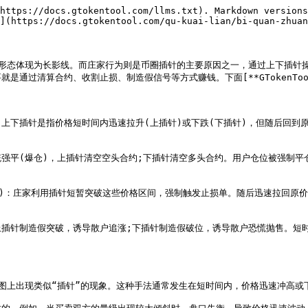
https://docs.gtokentool.com/llms.txt). Markdown versions
](https://docs.gtokentool.com/qu-kuai-lian/bi-quan-zhuan
线形态体现为长影线。而庄家行为则是币圈插针的主要原因之一，通过上下插针
合约、收割止损、制造假信号等方式赚钱。下面[**GTokenTool**](htt
上下插针是指价格短时间内迅速拉升(上插针)或下跌(下插针)，但随后回到原
或被系统强平(爆仓)，上插针清空空头合约;下插针清空多头合约。用户仓位被强
的价格浮动)：庄家利用插针短暂突破这些价格区间，强制触发止损单。随后迅速拉
趋势：上插针制造假突破，诱导散户追涨;下插针制造假破位，诱导散户恐慌抛售
图上出现类似“插针”的现象。这种手法通常发生在短时间内，价格迅速冲高或下