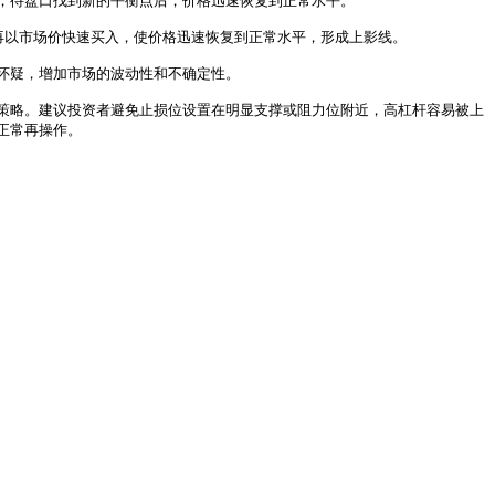
待盘口找到新的平衡点后，价格迅速恢复到正常水平。

以市场价快速买入，使价格迅速恢复到正常水平，形成上影线。

疑，增加市场的波动性和不确定性。

策略。建议投资者避免止损位设置在明显支撑或阻力位附近，高杠杆容易被上
常再操作。
