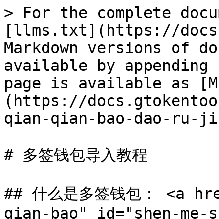
> For the complete docu
[llms.txt](https://docs
Markdown versions of do
available by appending 
page is available as [M
(https://docs.gtokentoo
qian-qian-bao-dao-ru-ji
# 多签钱包导入教程

## 什么是多签钱包： <a href=
qian-bao" id="shen-me-s