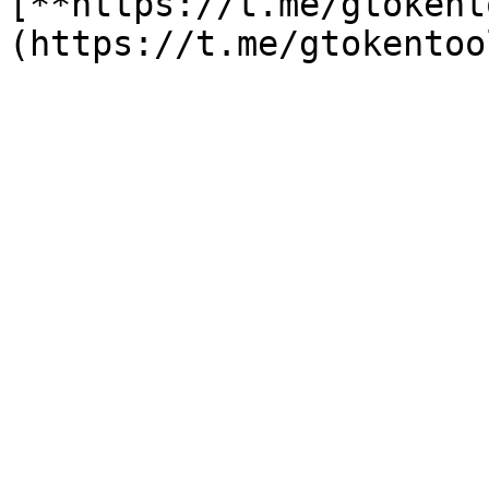
[**https://t.me/gtokent