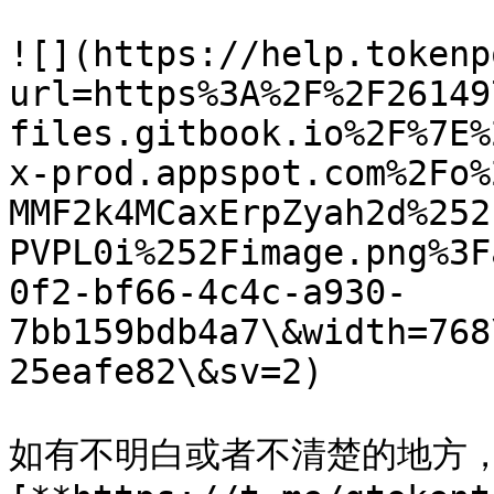
![](https://help.tokenp
url=https%3A%2F%2F26149
files.gitbook.io%2F%7E%
x-prod.appspot.com%2Fo%
MMF2k4MCaxErpZyah2d%252
PVPL0i%252Fimage.png%3F
0f2-bf66-4c4c-a930-
7bb159bdb4a7\&width=768
25eafe82\&sv=2)

如有不明白或者不清楚的地方