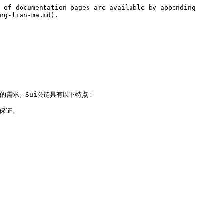
 of documentation pages are available by appending 
ng-lian-ma.md).

的需求。Sui公链具有以下特点：

证。
