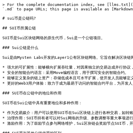
> For the complete documentation index, see [llms.txt](
`.md` to page URLs; this page is available as [Markdown
# sui币是公链吗?

## SUI币所属公链

SUI币是Sui区块链网络的原生代币，Sui是一个公链项目。

### Sui公链是什么

Sui是由Mysten Labs开发的Layer1公有区块链网络。它旨在解
* 强大的可扩展性：能够横向扩展吞吐量，对因果独立的交易达成并行协议
* 安全的智能合约语言：采用Move编程语言，用于撰写安全的智能合约。

* 能够定义复杂的链上资产：存储低成本且可水平扩展，使开发人员能够定
* 更好的Web3用户体验：致力于成为最易于访问的智能合约平台，为开发人
### SUI币在公链中的地位和作用

SUI币在Sui公链中具有重要地位和多种作用：

* 作为交易媒介：用户可以使用SUI币在Sui区块链上进行各种交易，如转账
* 治理作用：SUI币持有者可以对Sui网络的升级、参数调整等重大事项进
* 激励作用：为了鼓励节点参与网络维护，Sui区块链会奖励节点SUI币，开