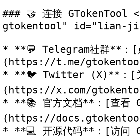
### 🤝 连接 GTokenTool <
gtokentool" id="lian-ji
* **💬 Telegram社群*
(https://t.me/gtokentool
* **🐦 Twitter (X)
(https://x.com/gtokentoo
* **📚 官方文档**：[查看 G
(https://docs.gtokentoo
* **💻 开源代码**：[访问 G