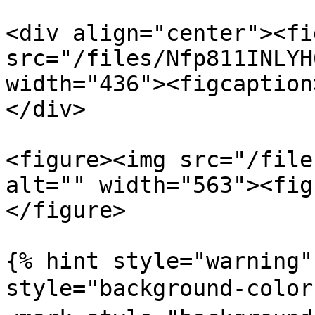
<div align="center"><fi
src="/files/Nfp811INLYH
width="436"><figcaption
</div>

<figure><img src="/file
alt="" width="563"><fig
</figure>

{% hint style="warning"
style="background-colo