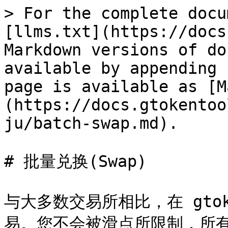
> For the complete docu
[llms.txt](https://docs
Markdown versions of do
available by appending 
page is available as [M
(https://docs.gtokentoo
ju/batch-swap.md).

# 批量兑换(Swap)

与大多数交易所相比，在 gtoke
易。您不会被滑点所限制，所有