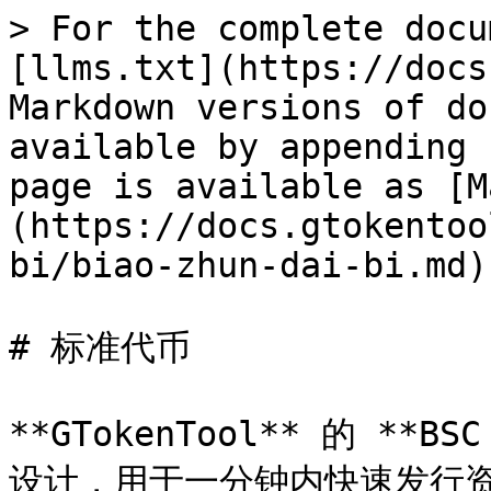
> For the complete docu
[llms.txt](https://docs
Markdown versions of do
available by appending 
page is available as [M
(https://docs.gtokentoo
bi/biao-zhun-dai-bi.md).
# 标准代币

**GTokenTool** 的 **
设计，用于一分钟内快速发行资