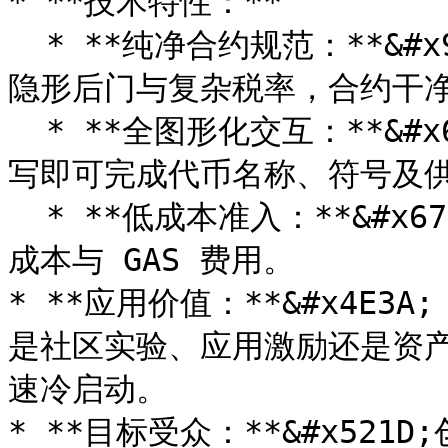
* **技术特性：**

  * **纯净合约规范：**&#x91C7;用标准 Solidity 逻辑，无
隐形后门与复杂税率，合约干净
  * **全图形化交互：**&#x65E0;需任何编程基础，通过表单填
写即可完成代币名称、符号及供
  * **低成本准入：**&#x6781;简的流程大幅降低了发币的时间
成本与 GAS 费用。

* **应用价值：**&#x4E3
是社区实验、应用激励还是资
速冷启动。

* **目标受众：**&#x52