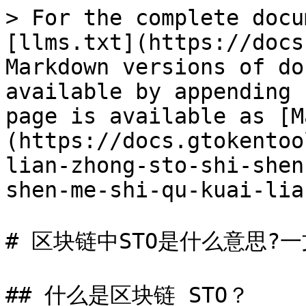
> For the complete docu
[llms.txt](https://docs
Markdown versions of do
available by appending 
page is available as [M
(https://docs.gtokentoo
lian-zhong-sto-shi-shen
shen-me-shi-qu-kuai-lia
# 区块链中STO是什么意思?一
## 什么是区块链 STO？
