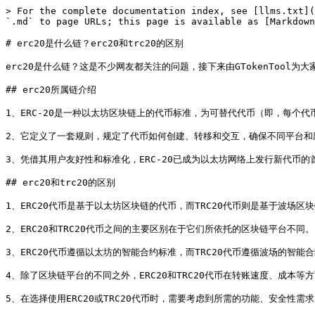
> For the complete documentation index, see [llms.txt](
`.md` to page URLs; this page is available as [Markdown
# erc20是什么链？erc20和trc20的区别

erc20是什么链？这是不少网友都关注的问题，接下来由GTokenTool为大家带来e
## erc20所属链介绍

1、ERC-20是一种以太坊区块链上的代币标准，为可替代代币（即，每个代
2、它定义了一套规则，规定了代币如何创建、转移和交互，确保不同平台和
3、凭借其用户友好性和标准化，ERC-20已成为以太坊网络上发行新代币的
## erc20和trc20的区别

1、ERC20代币是基于以太坊区块链的代币，而TRC20代币则是基于波场区块
2、ERC20和TRC20代币之间的主要区别在于它们所依托的区块链平台不同。

3、ERC20代币遵循以太坊的智能合约标准，而TRC20代币遵循波场的智能合
4、除了区块链平台的不同之外，ERC20和TRC20代币在转账速度、成本等方
5、在选择使用ERC20或TRC20代币时，需要考虑到所需的功能、安全性需