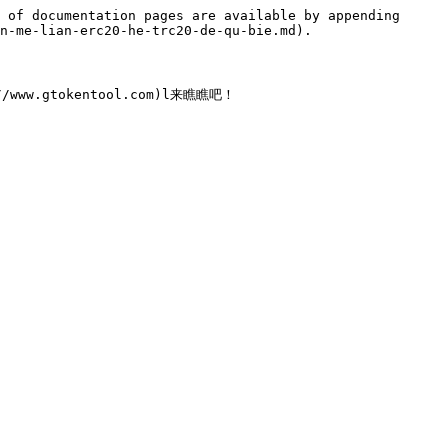
 of documentation pages are available by appending 
n-me-lian-erc20-he-trc20-de-qu-bie.md).

w.gtokentool.com)l来瞧瞧吧！
