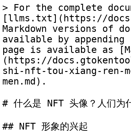
> For the complete docu
[llms.txt](https://docs
Markdown versions of do
available by appending 
page is available as [M
(https://docs.gtokentoo
shi-nft-tou-xiang-ren-m
men.md).

# 什么是 NFT 头像？人们为
## NFT 形象的兴起
