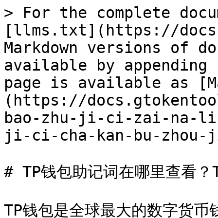
> For the complete docu
[llms.txt](https://docs
Markdown versions of do
available by appending 
page is available as [M
(https://docs.gtokentoo
bao-zhu-ji-ci-zai-na-li
ji-ci-cha-kan-bu-zhou-j
# TP钱包助记词在哪里查看？
TP钱包是全球最大的数字货币