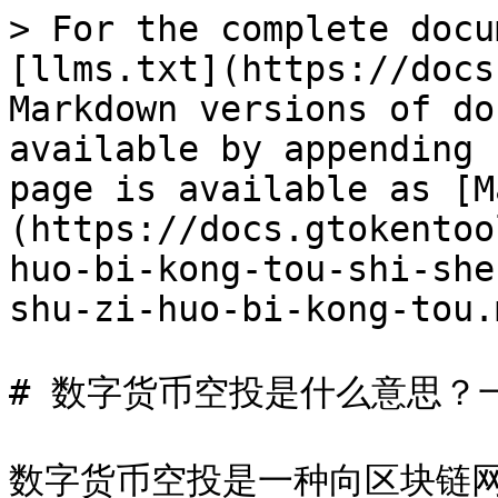
> For the complete docu
[llms.txt](https://docs
Markdown versions of do
available by appending 
page is available as [M
(https://docs.gtokentoo
huo-bi-kong-tou-shi-she
shu-zi-huo-bi-kong-tou.m
# 数字货币空投是什么意思？
数字货币空投是一种向区块链