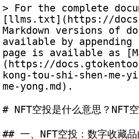
> For the complete docu
[llms.txt](https://docs
Markdown versions of do
available by appending 
page is available as [M
(https://docs.gtokentoo
kong-tou-shi-shen-me-yi
me-yong.md).

# NFT空投是什么意思？NFT
## 一、NFT空投：数字收藏品