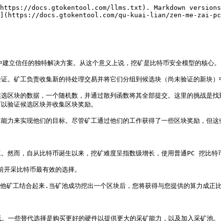
https://docs.gtokentool.com/llms.txt). Markdown versions
](https://docs.gtokentool.com/qu-kuai-lian/zen-me-zai-pc
中建立信任的独特解决方案。从这个意义上说，挖矿是比特币安全模型的核心。

证。矿工负责收集新的待处理交易并将它们分组到候选块（尚未验证的新块）中
候选区块的数据，一个随机数，并通过散列函数将其全部提交。这里的挑战是找
以验证候选区块并收集区块奖励。

能力来实现他们的目标。尽管矿工通过他们的工作获得了一些区块奖励，但这些
。然而，自从比特币诞生以来，挖矿难度呈指数级增长，使用普通PC 挖比特币
目前开采比特币最有效的选择。

他矿工结合起来.当矿池成功挖出一个区块后，您将获得与您提供的算力成正比
低。一些替代选择是购买更好的硬件以提供更大的采矿能力，以及加入采矿池。
