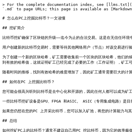
> For the complete documentation index, see [llms.txt](
`.md` to page URLs; this page is available as [Markdown
# 怎么在PC上挖掘比特币？一文读懂

## 挖矿简介

比特币挖矿确保了区块链的升级——迄今为止的合法交易。这是在无信任环境
用户创建新的比特币交易时，需要等待其他网络用户（节点）对该交易进行验
为了创建一个新的区块哈希，矿工需要收集前一个区块的区块哈希，他们的
到有效的哈希值，这就证明矿工已经完成了必要的工作（工作证明），矿工可
随着时间的推移，找到有效哈希的难度增加了，因此矿工通常需要巨大的计算
## 如何在PC 上挖掘比特币？

您可能会很高兴听到比特币是去中心化和开源的，因此任何人都可以成为矿工
一些比特币挖矿设备是GPU、FPGA 和ASIC。 ASIC（专用集成电路）是
如果您仍想在您的PC 上开采比特币，您可以加入矿池，将您的计算能力与其
## 总结

如何挖矿PC上的比特币？通常不建议自己用PC 挖比特币，因为它的效率极