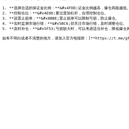
1. **选择合适的保证金比例：**&#x4FDD;证金比例越高，爆仓风险越低。
2. **控制仓位：**&#x4E0D;要过度加杠杆，合理控制仓位。

3. **设置止损单：**&#x8BBE;置止损单可以限制亏损，防止爆仓。

4. **实时监测市场行情：**&#x5BC6;切关注市场行情，及时调整仓位。

5. **及时补仓：**&#x5F53;亏损较大时，可以考虑适当补仓，降低爆仓风