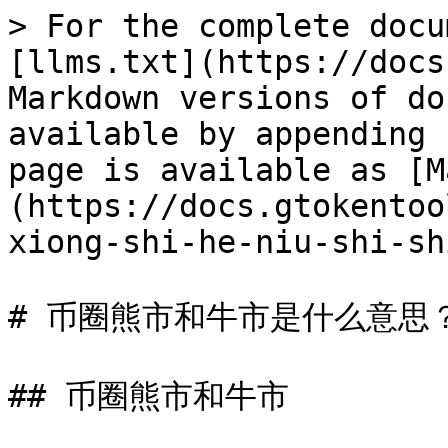
> For the complete docu
[llms.txt](https://docs
Markdown versions of do
available by appending 
page is available as [M
(https://docs.gtokentoo
xiong-shi-he-niu-shi-sh
# 币圈熊市和牛市是什么意思？
## 币圈熊市和牛市
