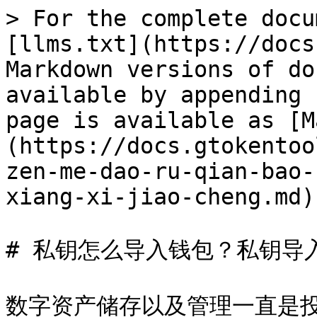
> For the complete docu
[llms.txt](https://docs
Markdown versions of do
available by appending 
page is available as [M
(https://docs.gtokentoo
zen-me-dao-ru-qian-bao-
xiang-xi-jiao-cheng.md).
# 私钥怎么导入钱包？私钥导
数字资产储存以及管理一直是