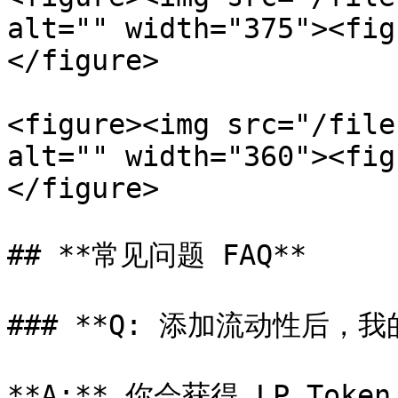
alt="" width="375"><fig
</figure>

<figure><img src="/file
alt="" width="360"><fig
</figure>

## **常见问题 FAQ**

### **Q: 添加流动性后，
**A:** 你会获得 LP T