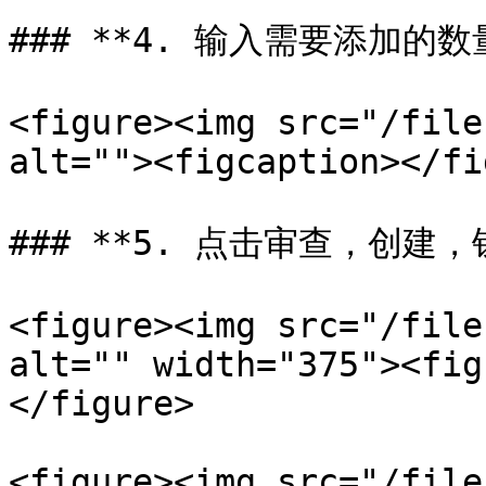
### **4. 输入需要添加的数量
<figure><img src="/file
alt=""><figcaption></fi
### **5. 点击审查，创建
<figure><img src="/file
alt="" width="375"><fig
</figure>

<figure><img src="/file