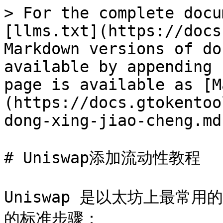
> For the complete docu
[llms.txt](https://docs
Markdown versions of do
available by appending 
page is available as [M
(https://docs.gtokentoo
dong-xing-jiao-cheng.md)
# Uniswap添加流动性教程

Uniswap 是以太坊上最常
的标准步骤：
