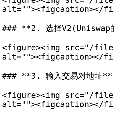
<figure><img src="/file
alt=""><figcaption></fi
### **2. 选择V2(Unisw
<figure><img src="/file
alt=""><figcaption></fi
### **3. 输入交易对地址**

<figure><img src="/file
alt=""><figcaption></fi