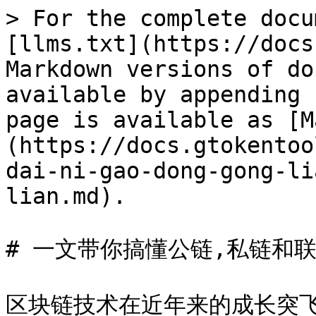
> For the complete docu
[llms.txt](https://docs
Markdown versions of do
available by appending 
page is available as [M
(https://docs.gtokentoo
dai-ni-gao-dong-gong-li
lian.md).

# 一文带你搞懂公链,私链和联
区块链技术在近年来的成长突