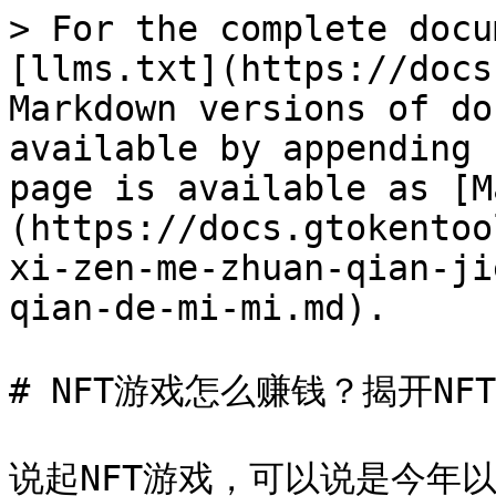
> For the complete docu
[llms.txt](https://docs
Markdown versions of do
available by appending 
page is available as [M
(https://docs.gtokentoo
xi-zen-me-zhuan-qian-ji
qian-de-mi-mi.md).

# NFT游戏怎么赚钱？揭开NF
说起NFT游戏，可以说是今年