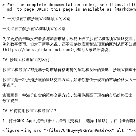
> For the complete documentation index, see [llms.txt](
`.md` to page URLs; this page is available as [Markdown
# 一文彻底了解抄底宝和逃顶宝的区别

一文彻底了解抄底宝和逃顶宝的区别

为了更好的帮助投资者参与加密市场，欧易上线了抄底宝和逃顶宝策略交易
例的数字货币。但对于新手来说，还不清楚抄底宝和逃顶宝的区别从而不知道怎么
(https://docs.gtokentool.com)小编为大家详细说说。

## 抄底宝和逃顶宝的区别

抄底宝和逃顶宝都是基于对市场价格走势的预期和反应的策略，抄底宝侧重于
抄底宝是一种折扣抄底的策略交易方式，如果你想低于现在的市场价格买入
字资产。

逃顶宝是一种溢价出货的策略交易方式，如果你想高于现在的市场价格卖出
数字资产。

## 如何使用抄底宝和逃顶宝？

1、打开OKX App(点击注册)，点击【交易】，选择【策略】，在【组合套
<figure><img src="/files/U4Buywy9KWYanPmtdYvX" alt=""><