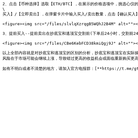
2、点击【币种选择】选取【ETH/BTC】，在展示的价格选项中，挑选心仪
\

买入】/【立即卖出】，在弹窗卡片中输入买入/卖出数量，点击【确认买入】
<figure><img src="/files/slvlqXzrqgB5WQhJ2B4M" alt=""><
3、提前买入--提前卖出在抄底宝和逃顶宝交割前(下单后24小时，交割前
<figure><img src="/files/CBe6KebFCD38kmiQgj9J" alt=""><
以上全部内容就是对抄底宝和逃顶宝的区别的分析，抄底宝和逃顶宝在实际
风险在于市场可能会继续上涨，导致错过更高的收益机会或面临重新购买更高