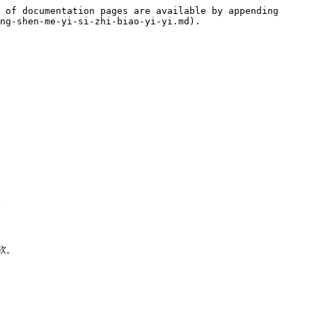
 of documentation pages are available by appending 
ng-shen-me-yi-si-zhi-biao-yi-yi.md).



。
