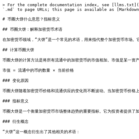
> For the complete documentation index, see [llms.txt](
`.md` to page URLs; this page is available as [Markdown
# 币圈大饼什么意思？指标意义

## 币圈大饼：解释加密货币术语

在加密货币领域，“大饼”是一个常见的术语，用来指代整个加密货币市场。它也
## 计算币圈大饼

币圈大饼的计算方法是将所有流通中的加密货币的市值相加。市值是某一资产
市值 = 流通中的币的数量 × 当前价格

### 变化原因

币圈大饼随着加密货币价格和流通供应的变化而不断波动。当加密货币价格上
### 指标意义

币圈大饼是一个衡量加密货币市场整体趋势的重要指标。它为投资者提供了加
### 衍生概念

“大饼”这一概念衍生出了其他相关的术语：
