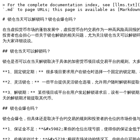
> For the complete documentation index, see [llms.txt](
`.md` to page URLs; this page is available as [Markdown
# 锁仓当天可以解锁吗？锁仓会爆仓吗？

在当虚拟货币市场的蓬勃发展中，虚拟货币合约交易作为一种高风险高回报
投资者也会担心一些关于锁仓解锁的相关问题，尤为关注锁仓当天可以解锁吗？据资料
为大家详细说说。

## 锁仓当天可以解锁吗？

锁仓是否可以在当天解锁取决于具体的加密货币项目或交易平台的规则。大多
**1、固定锁定期：** 很多项目要求用户在锁仓时选择一个固定的锁定期
**2、灵活锁仓：** 一些平台提供灵活锁仓选项，允许用户随时解锁和提
**3、解锁期：** 某些项目或平台在用户发起解锁请求后，设有一个解锁
天的解锁期才能提取其代币。

## 锁仓会爆仓吗？

锁仓会爆仓，但具体还是取决于合约交易的规则和投资者的仓位的市场价值与
**1、保证金不足：**&#x5982;果你的仓位出现亏损，使得你的保证
**2、价格波动过大：**&#x5728;极端市场波动的情况下，你的仓位