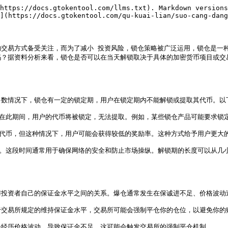
https://docs.gtokentool.com/llms.txt). Markdown versions
](https://docs.gtokentool.com/qu-kuai-lian/suo-cang-dang
的交易方式备受关注，而为了减小 投资风险，锁仓策略被广泛运用，锁仓是一
分析来看，锁仓是否可以在当天解锁取决于具体的加密货币项目或交易平台的规则。下面[
数情况下，锁仓有一定的锁定期，用户在锁定期内不能解锁或提取其代币。以下
。在此期间，用户的代币将被锁定，无法提取。例如，某些锁仓产品可能要求锁定
取代币，但这种情况下，用户可能会获得较低的奖励率。这种方式给予用户更大的
期。这段时间通常用于确保网络的安全和防止市场操纵。解锁期的长度可以从几小
投资者自己的保证金水平之间的关系。爆仓通常发生在保诚进不足、价格波动过
金低于交易所规定的维持保证金水平，交易所可能会强制平仓你的仓位，以避免你的
可能会经历价格波动，导致保证金不足。这可能会触发交易所的强制平仓机制。
