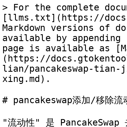
> For the complete docu
[llms.txt](https://docs
Markdown versions of do
available by appending 
page is available as [M
(https://docs.gtokentoo
lian/pancakeswap-tian-j
xing.md).

# pancakeswap添加/移除流
"流动性" 是 PancakeS