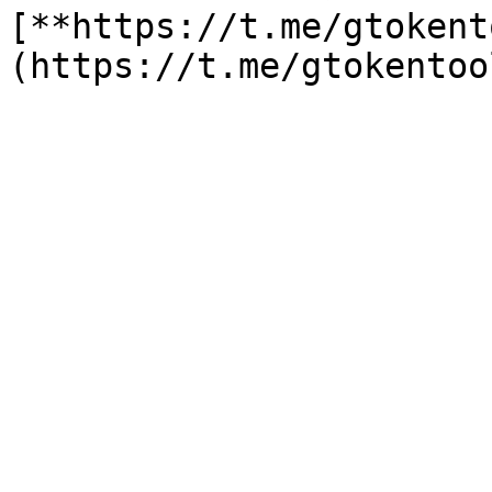
[**https://t.me/gtokent