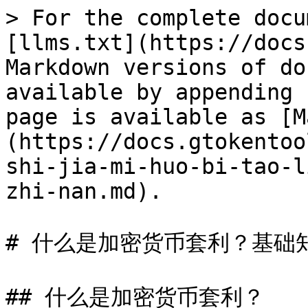
> For the complete docu
[llms.txt](https://docs
Markdown versions of do
available by appending 
page is available as [M
(https://docs.gtokentoo
shi-jia-mi-huo-bi-tao-l
zhi-nan.md).

# 什么是加密货币套利？基础知
## 什么是加密货币套利？
