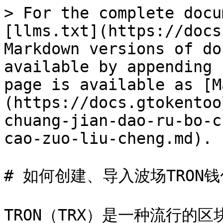
> For the complete docu
[llms.txt](https://docs
Markdown versions of do
available by appending 
page is available as [M
(https://docs.gtokentoo
chuang-jian-dao-ru-bo-c
cao-zuo-liu-cheng.md).

# 如何创建、导入波场TRON
TRON（TRX）是一种流行的