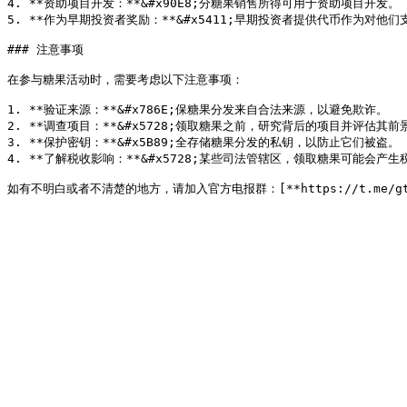
4. **资助项目开发：**&#x90E8;分糖果销售所得可用于资助项目开发。

5. **作为早期投资者奖励：**&#x5411;早期投资者提供代币作为对他们
### 注意事项

在参与糖果活动时，需要考虑以下注意事项：

1. **验证来源：**&#x786E;保糖果分发来自合法来源，以避免欺诈。

2. **调查项目：**&#x5728;领取糖果之前，研究背后的项目并评估其前景
3. **保护密钥：**&#x5B89;全存储糖果分发的私钥，以防止它们被盗。

4. **了解税收影响：**&#x5728;某些司法管辖区，领取糖果可能会产生