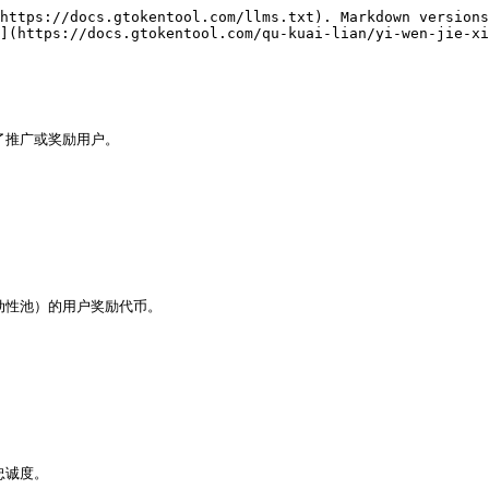
https://docs.gtokentool.com/llms.txt). Markdown versions
](https://docs.gtokentool.com/qu-kuai-lian/yi-wen-jie-xi
推广或奖励用户。

流动性池）的用户奖励代币。



诚度。
