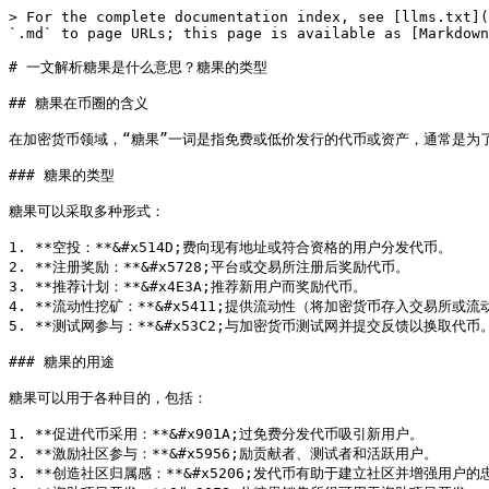
> For the complete documentation index, see [llms.txt](
`.md` to page URLs; this page is available as [Markdown
# 一文解析糖果是什么意思？糖果的类型

## 糖果在币圈的含义

在加密货币领域，“糖果”一词是指免费或低价发行的代币或资产，通常是为了
### 糖果的类型

糖果可以采取多种形式：

1. **空投：**&#x514D;费向现有地址或符合资格的用户分发代币。

2. **注册奖励：**&#x5728;平台或交易所注册后奖励代币。

3. **推荐计划：**&#x4E3A;推荐新用户而奖励代币。

4. **流动性挖矿：**&#x5411;提供流动性（将加密货币存入交易所或
5. **测试网参与：**&#x53C2;与加密货币测试网并提交反馈以换取代币。
### 糖果的用途

糖果可以用于各种目的，包括：

1. **促进代币采用：**&#x901A;过免费分发代币吸引新用户。

2. **激励社区参与：**&#x5956;励贡献者、测试者和活跃用户。

3. **创造社区归属感：**&#x5206;发代币有助于建立社区并增强用户的忠