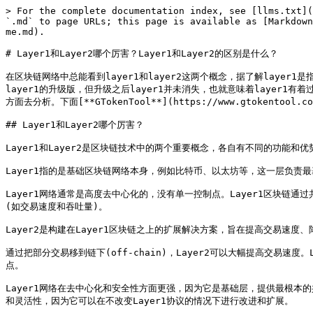
> For the complete documentation index, see [llms.txt](
`.md` to page URLs; this page is available as [Markdown
me.md).

# Layer1和Layer2哪个厉害？Layer1和Layer2的区别是什么？

在区块链网络中总能看到layer1和layer2这两个概念，据了解layer1
layer1的升级版，但升级之后layer1并未消失，也就意味着layer1有
方面去分析。下面[**GTokenTool**](https://www.gtokentool
## Layer1和Layer2哪个厉害？

Layer1和Layer2是区块链技术中的两个重要概念，各自有不同的功能
Layer1指的是基础区块链网络本身，例如比特币、以太坊等，这一层负责最
Layer1网络通常是高度去中心化的，没有单一控制点。Layer1区块链通
(如交易速度和吞吐量)。

Layer2是构建在Layer1区块链之上的扩展解决方案，旨在提高交易速度、
通过把部分交易移到链下(off-chain)，Layer2可以大幅提高交易速度
点。

Layer1网络在去中心化和安全性方面更强，因为它是基础层，提供最根本的
和灵活性，因为它可以在不改变Layer1协议的情况下进行改进和扩展。
