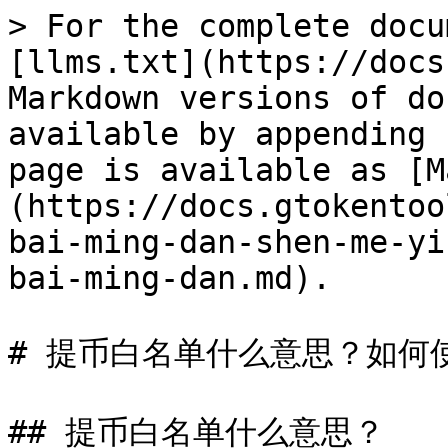
> For the complete docu
[llms.txt](https://docs
Markdown versions of do
available by appending 
page is available as [M
(https://docs.gtokentoo
bai-ming-dan-shen-me-yi
bai-ming-dan.md).

# 提币白名单什么意思？如何
## 提币白名单什么意思？
