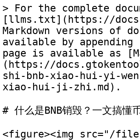
> For the complete docu
[llms.txt](https://docs
Markdown versions of do
available by appending 
page is available as [M
(https://docs.gtokentoo
shi-bnb-xiao-hui-yi-wen
xiao-hui-ji-zhi.md).

# 什么是BNB销毁？一文搞懂币
<figure><img src="/file