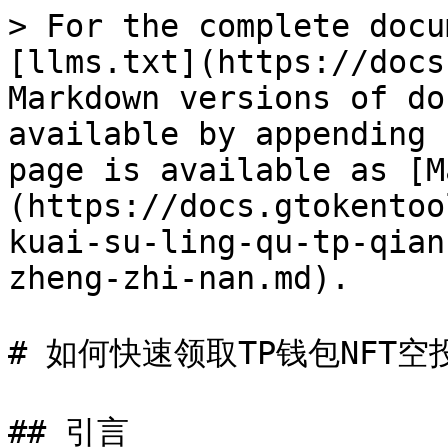
> For the complete docu
[llms.txt](https://docs
Markdown versions of do
available by appending 
page is available as [M
(https://docs.gtokentoo
kuai-su-ling-qu-tp-qian
zheng-zhi-nan.md).

# 如何快速领取TP钱包NFT空
## 引言
