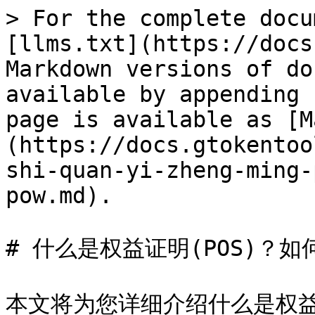
> For the complete docu
[llms.txt](https://docs
Markdown versions of do
available by appending 
page is available as [M
(https://docs.gtokentoo
shi-quan-yi-zheng-ming-
pow.md).

# 什么是权益证明(POS)？如何
本文将为您详细介绍什么是权益