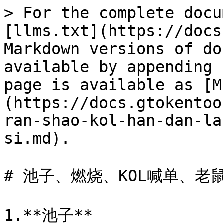
> For the complete docu
[llms.txt](https://docs
Markdown versions of do
available by appending 
page is available as [M
(https://docs.gtokentoo
ran-shao-kol-han-dan-la
si.md).

# 池子、燃烧、KOL喊单、老
1.**池子**
