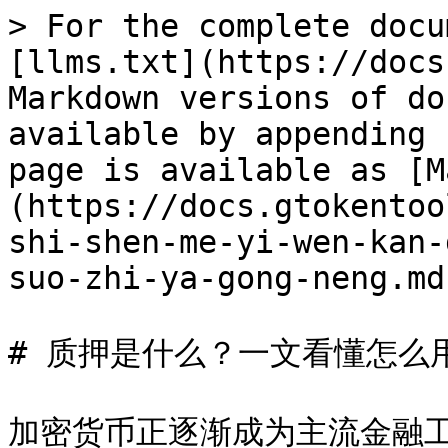
> For the complete docu
[llms.txt](https://docs
Markdown versions of do
available by appending 
page is available as [M
(https://docs.gtokentoo
shi-shen-me-yi-wen-kan-
suo-zhi-ya-gong-neng.md)
# 质押是什么？一文看懂怎么
加密货币正逐渐成为主流金融