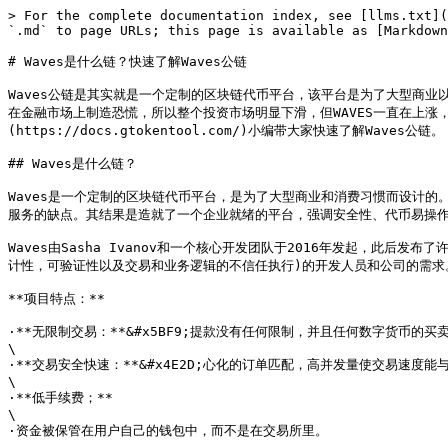
> For the complete documentation index, see [llms.txt](
`.md` to page URLs; this page is available as [Markdown
# Waves是什么链？快速了解Waves公链

Waves公链是其实就是一个定制的区块链代币平台，该平台是为了大型商
在金融市场上制造恐慌，所以整个投资市场明显下滑，但WAVES一直在上涨，作
(https://docs.gtokentool.com/)小编带大家快速了解Waves公链。

## Waves是什么链？

Waves是一个定制的区块链代币平台，是为了大型商业和消费习惯而设计的。
服务的缺点。其结果是造就了一个企业就绪的平台，强调安全性、代币易操作
Waves由Sasha Ivanov和一个核心开发团队于2016年发起，此
计性，可验证性以及交易和业务逻辑的不信任执行)的开发人员和公司的需求。
**项目特点：**

·**无限制交易：**&#x5BF9;提款没有任何限制，并且任何数字货币的买
\

·**交易安全快速：**&#x4E2D;心化的订单匹配，高并发量使交易速度
\

·**低手续费；**

\

·资金被保管在用户自己的钱包中，而不是在交易所里。
