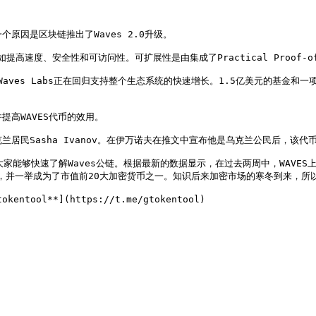
原因是区块链推出了Waves 2.0升级。

速度、安全性和可访问性。可扩展性是由集成了Practical Proof-of-St
Waves Labs正在回归支持整个生态系统的快速增长。1.5亿美元的基金和一
高WAVES代币的效用。

居民Sasha Ivanov。在伊万诺夫在推文中宣布他是乌克兰公民后，该代
望大家能够快速了解Waves公链。根据最新的数据显示，在过去两周中，WAVES
，并一举成为了市值前20大加密货币之一。知识后来加密市场的寒冬到来，所以W