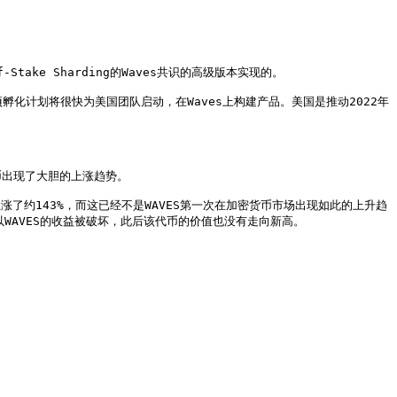
ake Sharding的Waves共识的高级版本实现的。

项孵化计划将很快为美国团队启动，在Waves上构建产品。美国是推动2022年
币出现了大胆的上涨趋势。

上涨了约143%，而这已经不是WAVES第一次在加密货币市场出现如此的上升趋
AVES的收益被破坏，此后该代币的价值也没有走向新高。
