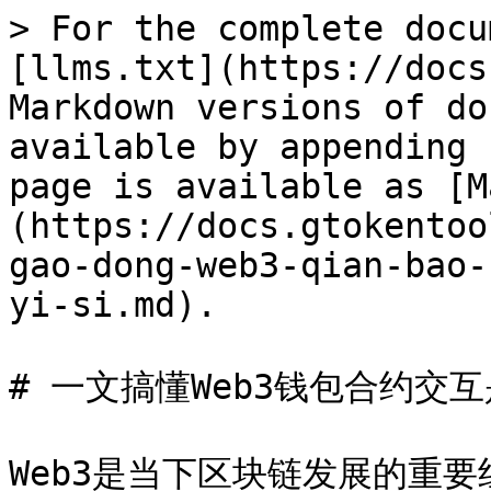
> For the complete docu
[llms.txt](https://docs
Markdown versions of do
available by appending 
page is available as [M
(https://docs.gtokentoo
gao-dong-web3-qian-bao-
yi-si.md).

# 一文搞懂Web3钱包合约交互
Web3是当下区块链发展的重