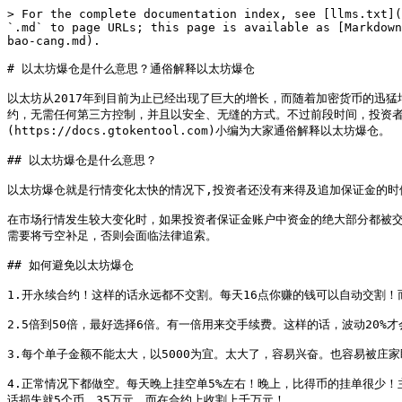
> For the complete documentation index, see [llms.txt](
`.md` to page URLs; this page is available as [Markdown
bao-cang.md).

# 以太坊爆仓是什么意思？通俗解释以太坊爆仓

以太坊从2017年到目前为止已经出现了巨大的增长，而随着加密货币的迅
约，无需任何第三方控制，并且以安全、无缝的方式。不过前段时间，投资者们
(https://docs.gtokentool.com)小编为大家通俗解释以太坊爆仓。

## 以太坊爆仓是什么意思？

以太坊爆仓就是行情变化太快的情况下,投资者还没有来得及追加保证金的时
在市场行情发生较大变化时，如果投资者保证金账户中资金的绝大部分都被
需要将亏空补足，否则会面临法律追索。

## 如何避免以太坊爆仓

1.开永续合约！这样的话永远都不交割。每天16点你赚的钱可以自动交割！
2.5倍到50倍，最好选择6倍。有一倍用来交手续费。这样的话，波动20
3.每个单子金额不能太大，以5000为宜。太大了，容易兴奋。也容易被庄家
4.正常情况下都做空。每天晚上挂空单5%左右！晚上，比得币的挂单很少！
话损失就5个币，35万元。而在合约上收割上千万元！
