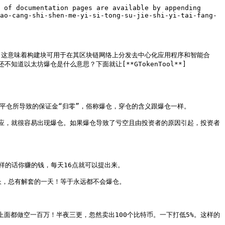
 of documentation pages are available by appending 
ao-cang-shi-shen-me-yi-si-tong-su-jie-shi-yi-tai-fang-
，这意味着构建块可用于在其区块链网络上分发去中心化应用程序和智能合
以太坊爆仓是什么意思？下面就让[**GTokenTool**]
仓所导致的保证金“归零”，俗称爆仓，穿仓的含义跟爆仓一样。

应，就很容易出现爆仓。如果爆仓导致了亏空且由投资者的原因引起，投资者
的话你赚的钱，每天16点就可以提出来。

长，总有解套的一天！等于永远都不会爆仓。

上面都做空一百万！半夜三更，忽然卖出100个比特币。一下打低5%。这样的