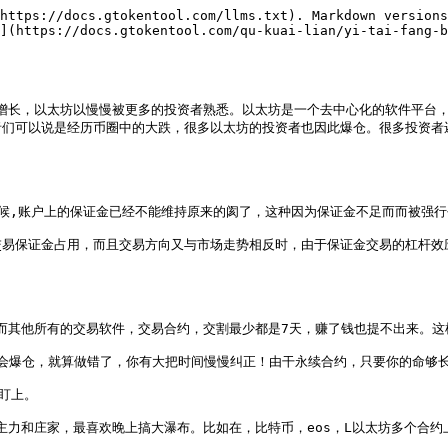
https://docs.gtokentool.com/llms.txt). Markdown versions
](https://docs.gtokentool.com/qu-kuai-lian/yi-tai-fang-b
猛增长，以太坊以慢慢被更多的投资者熟悉。以太坊是一个去中心化的软件平台
可以说是经历币圈中的大跌，很多以太坊的投资者也因此爆仓。很多投资者还不知道
候,账户上的保证金已经不能维持原来的阂了，这种因为保证金不足而而被强行平
交易保证金占用，而且交易方向又与市场走势相反时，由于保证金交易的杠杆效
而其他所有的交易软件，交易合约，交割最少都是7天，赚了钱也提不出来。这样
%才会爆仓，就算做错了，你有大把时间慢慢纠正！由干永续合约，只要你的命够
盯上。

主力和庄家，最喜欢晚上搞大瀑布。比如在，比特币，eos，L以太坊多个合约